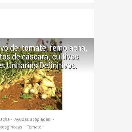
ivo de: tomate, remolacha,
tos de cáscara, cultivos
s Unitarios Definitivos.
lacha
Ayudas acopladas
oteaginosas
Tomate