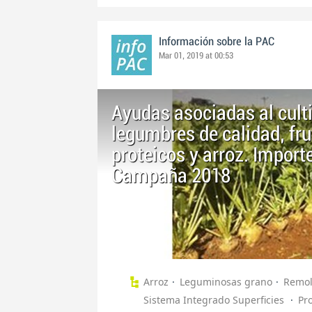
Información sobre la PAC
Mar 01, 2019 at 00:53
Ayudas asociadas al cult
legumbres de calidad, fru
proteicos y arroz. Importe
Campaña 2018
Arroz
Leguminosas grano
Remo
Sistema Integrado Superficies
Pr