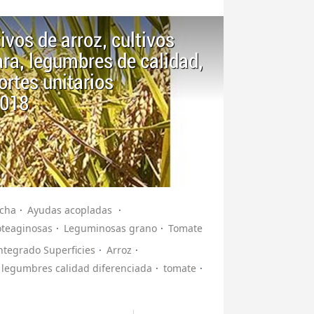
ivos de arroz, cultivos
ara, legumbres de calidad,
rtes unitarios
2018
cha
Ayudas acopladas
oteaginosas
Leguminosas grano
Tomate
ntegrado Superficies
Arroz
legumbres calidad diferenciada
tomate