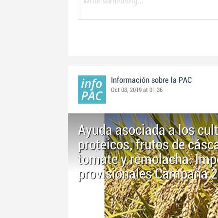
Información sobre la PAC
Oct 08, 2019 at 01:36
Ayuda asociada a los cult
proteicos, frutos de cásc
tomate y remolacha. Impo
provisionales Campaña 