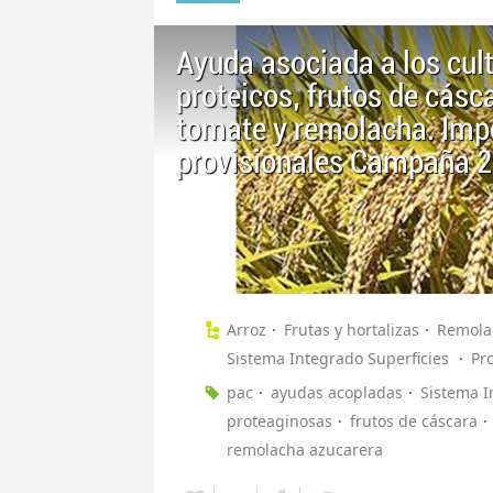
Ayuda asociada a los cult
proteicos, frutos de cásc
tomate y remolacha. Impo
provisionales Campaña 
Arroz
Frutas y hortalizas
Remola
Sistema Integrado Superficies
Pr
pac
ayudas acopladas
Sistema I
proteaginosas
frutos de cáscara
remolacha azucarera