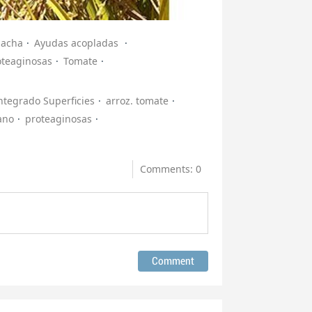
lacha
Ayudas acopladas
oteaginosas
Tomate
ntegrado Superficies
arroz. tomate
ano
proteaginosas
Comments: 0