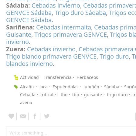
Sádaba:
Cebadas invierno
,
Cebadas primaver
GENVCE Sádaba
,
Trigo duro Sádaba
,
Trigos ec
GENVCE Sádaba
.
Sariñena:
Cebadas intermalta
,
Cebadas prima
Guisante
,
Trigos primavera GENVCE
,
Trigos b
invierno
.
Zuera:
Cebadas invierno
,
Cebadas primavera
Trigo blando primavera GENVCE
,
Trigo duro
,
T
blandos invierno
.
Actividad
Transferencia
Herbaceos
Alcañiz
Jaca
Espuéndolas
lupiñén
Sádaba
Sariñ
Cebada
triticale
tbo
tbp
guisante
trigo duro
t
avena