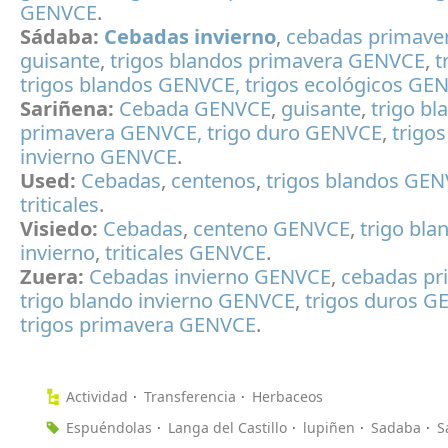
GENVCE
.
Sádaba:
Cebadas invierno
,
cebadas primave
guisante
,
trigos blandos primavera GENVCE
,
t
trigos blandos GENVCE,
trigos ecológicos GE
Sariñena:
Cebada GENVCE
,
guisante
,
trigo bl
primavera GENVCE,
trigo duro GENVCE
,
trigo
invierno GENVCE
.
Used:
Cebadas
,
centenos
,
trigos blandos GE
triticales
.
Visiedo:
Cebadas
,
centeno GENVCE
,
trigo bla
invierno
,
triticales GENVCE
.
Zuera:
Cebadas invierno GENVCE
,
cebadas pr
trigo blando invierno GENVCE
,
trigos duros 
trigos primavera GENVCE
.
Actividad
Transferencia
Herbaceos
Espuéndolas
Langa del Castillo
lupiñen
Sadaba
S