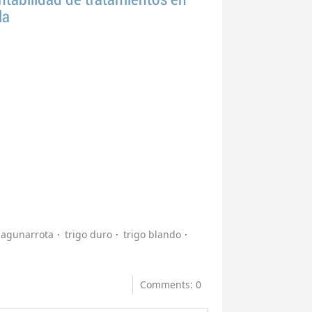
la
lagunarrota
trigo duro
trigo blando
Comments: 0