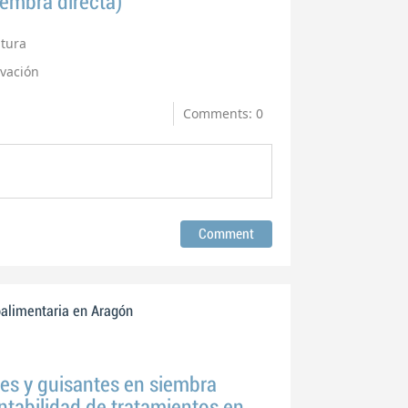
iembra directa)
ltura
rvación
Comments: 0
oalimentaria en Aragón
es y guisantes en siembra
entabilidad de tratamientos en