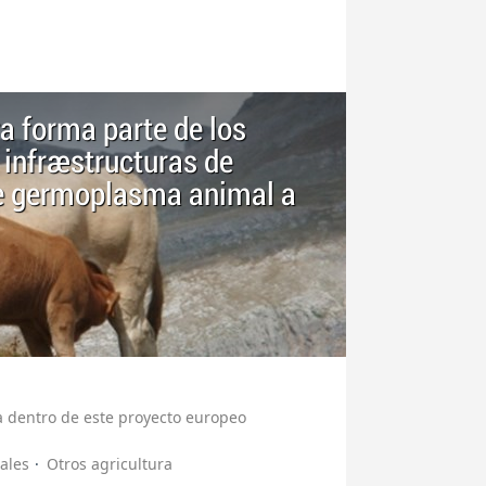
ra forma parte de los
 infraestructuras de
de germoplasma animal a
a dentro de este proyecto europeo
ales
Otros agricultura