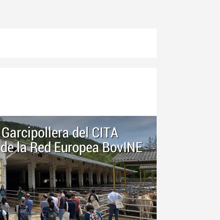
Garcipollera del CITA
 de la Red Europea BovINE