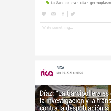
La Garcipollera
cita
germoplasm
RICA
Mar 16, 2021 at 06:39
Díaz: “La Garcipollera e
la investigación y la tra
contra la despoblación s