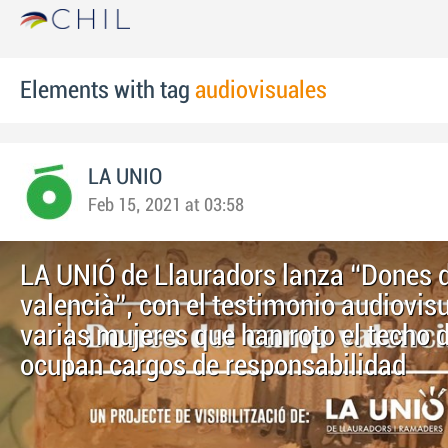
Elements with tag
audiovisuales
LA UNIO
Feb 15, 2021 at 03:58
LA UNIÓ de Llauradors lanza “Dones 
valencià”, con el testimonio audiovis
varias mujeres que han roto el techo d
ocupan cargos de responsabilidad