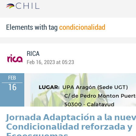
Elements with tag
condicionalidad
RICA
Feb 16, 2023 at 05:23
FEB
16
𝗝𝗼𝗿𝗻𝗮𝗱𝗮 𝗔𝗱𝗮𝗽𝘁𝗮𝗰𝗶𝗼́𝗻 𝗮 𝗹𝗮 𝗻𝘂𝗲
𝗖𝗼𝗻𝗱𝗶𝗰𝗶𝗼𝗻𝗮𝗹𝗶𝗱𝗮𝗱 𝗿𝗲𝗳𝗼𝗿𝘇𝗮𝗱𝗮 𝘆