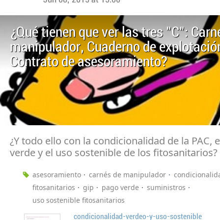
¿Qué tienen que ver las tres "C": Carn
manipulador, Cuaderno de explotació
Contrato de asesoramiento?
¿Y todo ello con la condicionalidad de la PAC, 
verde y el uso sostenible de los fitosanitarios?
asesoramiento
carnés de manipulador
condicionalid
fitosanitarios
gip
pago verde
suministros
uso sostenible fitosanitarios
condicionalidad-verdeo-y-uso-sostenible