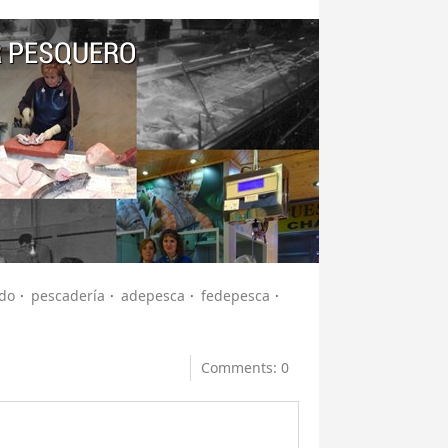
R PESQUERO
do
pescadería
adepesca
fedepesca
Comments: 0