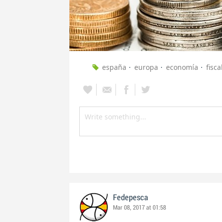
españa
europa
economía
fisca
Fedepesca
Mar 08, 2017 at 01:58