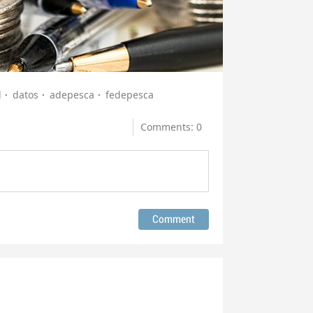
l
datos
adepesca
fedepesca
Comments: 0