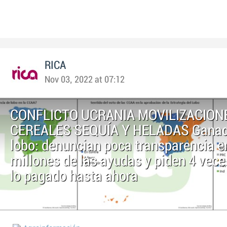
RICA
Nov 03, 2022 at 07:12
CONFLICTO UCRANIA MOVILIZACION
CEREALES SEQUÍA Y HELADAS Ganad
lobo: denuncian poca transparencia e
millones de las ayudas y piden 4 vec
lo pagado hasta ahora