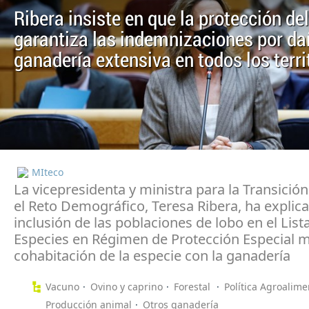
Ribera insiste en que la protección de
garantiza las indemnizaciones por da
ganadería extensiva en todos los terri
MIteco
La vicepresidenta y ministra para la Transición
el Reto Demográfico, Teresa Ribera, ha explic
inclusión de las poblaciones de lobo en el Lis
Especies en Régimen de Protección Especial m
cohabitación de la especie con la ganadería
Vacuno
Ovino y caprino
Forestal
Política Agroalime
Producción animal
Otros ganadería