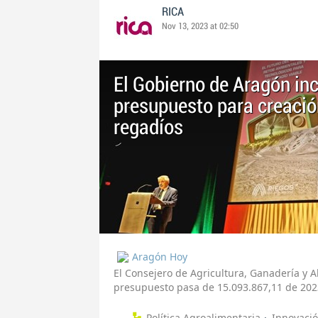
RICA
Nov 13, 2023 at 02:50
El Gobierno de Aragón in
presupuesto para creació
regadíos
Aragón Hoy
El Consejero de Agricultura, Ganadería y 
presupuesto pasa de 15.093.867,11 de 2023
Política Agroalimentaria
Innovaci