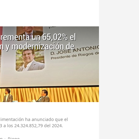
crementa un 65,02% el
n y modernización de
Alimentación ha anunciado que el
 a los 24.324.852,79 del 2024.
ón
Riego