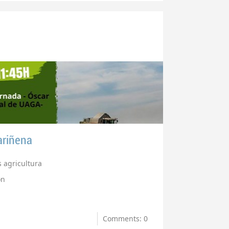
ariñena
s agricultura
ón
Comments: 0