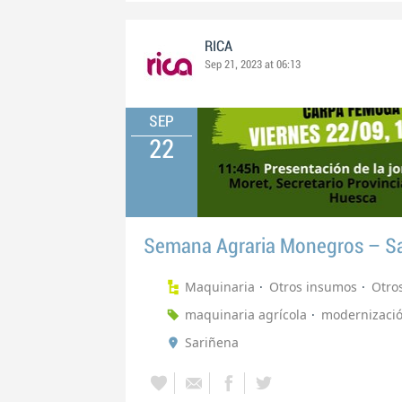
RICA
Sep 21, 2023 at 06:13
SEP
22
Semana Agraria Monegros – S
Maquinaria
Otros insumos
Otro
maquinaria agrícola
modernizaci
Sariñena