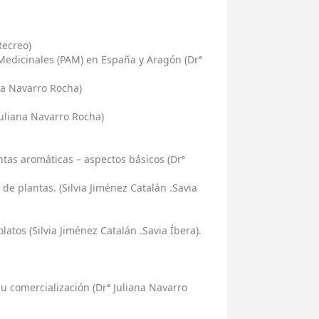
Recreo)
 Medicinales (PAM) en España y Aragón (Drª
ana Navarro Rocha)
Juliana Navarro Rocha)
tas aromáticas – aspectos básicos (Drª
de plantas. (Silvia Jiménez Catalán .Savia
olatos (Silvia Jiménez Catalán .Savia Íbera).
 comercialización (Drª Juliana Navarro