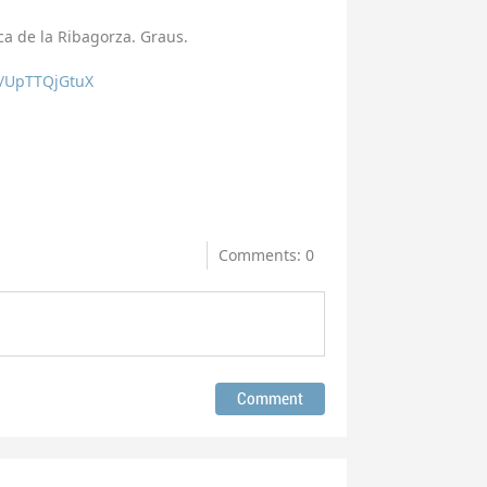
a de la Ribagorza. Graus.
/e/UpTTQjGtuX
Comments: 0