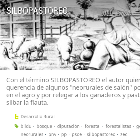
SILBOPASTOREO
Con el término SILBOPASTOREO el autor quiere
querencia de algunos "neorurales de salón" po
en el agro y por relegar a los ganaderos y pas
silbar la flauta.
Desarrollo Rural
bildu
bosque
diputación
forestal
forestalistas
g
neorurales
pnv
pp
psoe
silbopastoreo
zec