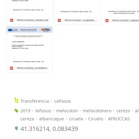
Transferencia
Leñosos
2019
leñosos
melocoton
melocotonero
cerezo
a
cereza
albaricoque
ciruela
Ciruelo
AFRUCCAS
41.316214, 0.083439