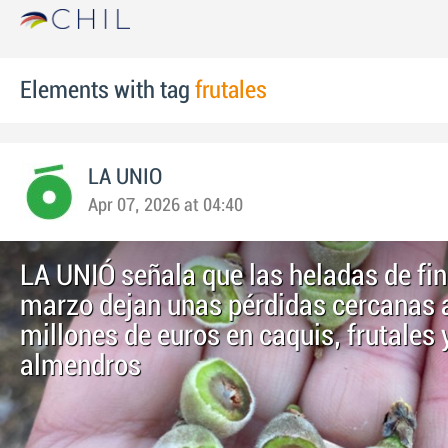
Elements with tag
frutales
LA UNIO
Apr 07, 2026 at 04:40
LA UNIÓ señala que las heladas de fin
marzo dejan unas pérdidas cercanas a
millones de euros en caquis, frutales 
almendros