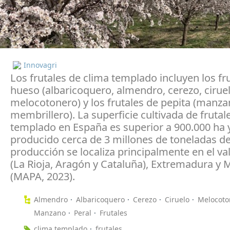
Innovagri
Los frutales de clima templado in­cluyen los fr
hueso (al­ba­ricoquero, almendro, cerezo, ci­rue
melocotonero) y los frutales de pepita (manzan
membrillero). La superficie cultivada de frutal
templado en España es superior a 900.000 ha 
producido cerca de 3 millones de toneladas de
producción se localiza principalmente en el val
(La Rioja, Aragón y Cataluña), Extremadura y 
(MAPA, 2023).
Almendro
Albaricoquero
Cerezo
Ciruelo
Melocoto
Manzano
Peral
Frutales
clima templado
frutales