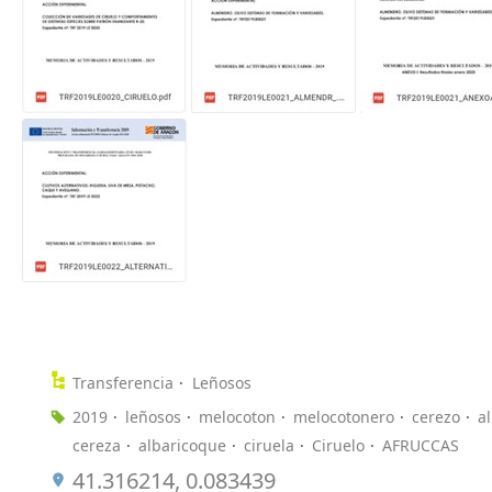
Transferencia
Leñosos
2019
leñosos
melocoton
melocotonero
cerezo
a
cereza
albaricoque
ciruela
Ciruelo
AFRUCCAS
41.316214, 0.083439