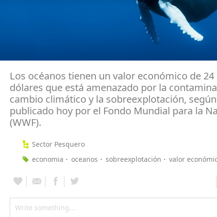
Los océanos tienen un valor económico de 24 
dólares que está amenazado por la contaminac
cambio climático y la sobreexplotación, según
publicado hoy por el Fondo Mundial para la Na
(WWF).
Sector Pesquero
economia
oceanos
sobreexplotación
valor económi