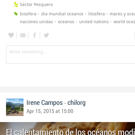
Sector Pesquero
biosfera
dia mundial oceanos
litosfera
mares y oce
naciones unidas
oceanos
united nations
world oce
-
Irene Campos
chilorg
Apr 15, 2015 at 15:00
El calentamiento de los océanos modi