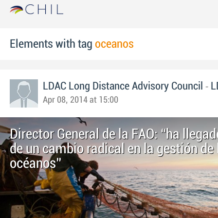
Elements with tag
oceanos
-
LDAC Long Distance Advisory Council
L
Apr 08, 2014 at 15:00
Director General de la FAO: “ha llegad
de un cambio radical en la gestión de 
océanos”