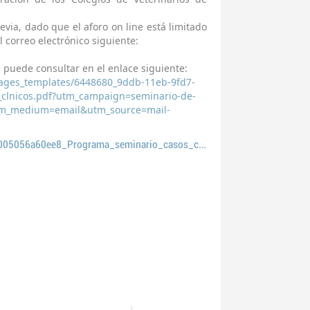
revia, dado que el aforo on line está limitado
l correo electrónico siguiente:
e puede consultar en el enlace siguiente:
images_templates/6448680_9ddb-11eb-9fd7-
clnicos.pdf?utm_campaign=seminario-de-
utm_medium=email&utm_source=mail-
6448680_9ddb-11eb-9fd7-005056a60ee8_Programa_seminario_casos_clnicos