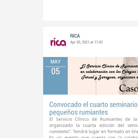
RICA
Apr 20, 2021 at 11:03
MAY
05
Convocado el cuarto seminario 
pequeños rumiantes
El Servicio Clínico de Rumiantes de l
organizado la cuarta edición del semin
rumiantes
”. Tendrá lugar en formato on lin
Es un evento que cuenta con la colabor