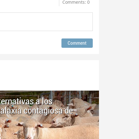
Comments: 0
ernativas a los
agalaxia contagiosa de