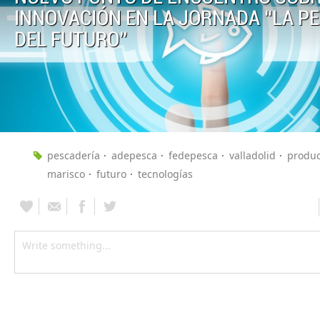
INNOVACIÓN EN LA JORNADA “LA P
DEL FUTURO”
pescadería
adepesca
fedepesca
valladolid
produc
marisco
futuro
tecnologías