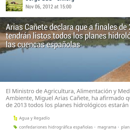
Nov 06, 2012 at 15:00
Arias Cañete declara que a finales de
tendrán listos todos los planes hidrol
las cuencas españolas
El Ministro de Agricultura, Alimentación y Med
Ambiente, Miguel Arias Cañete, ha afirmado qu
de 2013 todos los planes hidrológicos estará
Agua y Regadío
confedariones hidrográfica españolas
magrama
plan