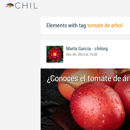
Elements with tag
tomate de arbol
-
Marta García
chilorg
Dec 09, 2014 at 15:00
¿Conoces el tomate de ár