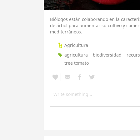
Biólogos están colaborando en la caracteri
de árbol para aumentar su cultivo y comerc
mediterráneos.
Agricultura
agricultura
biodiversidad
recurs
tree tomato