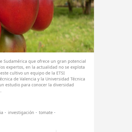
 de Sudamérica que ofrece un gran potencial
os expertos, en la actualidad no se explota
ste cultivo un equipo de la ETSI
écnica de Valencia y la Universidad Técnica
 un estudio para conocer la diversidad
.
ia
investigación
tomate