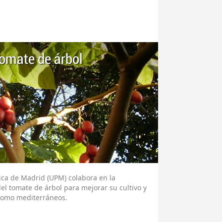
tomate de árbol
ica de Madrid (UPM) colabora en la
del tomate de árbol para mejorar su cultivo y
 como mediterráneos.