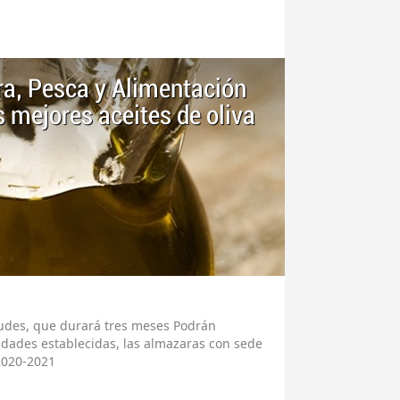
ura, Pesca y Alimentación
 mejores aceites de oliva
itudes, que durará tres meses Podrán
lidades establecidas, las almazaras con sede
2020-2021