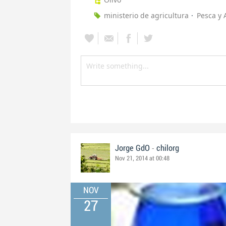
ministerio de agricultura
Pesca y 
-
Jorge GdO
chilorg
Nov 21, 2014 at 00:48
NOV
27