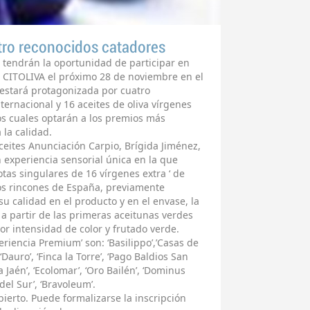
tro reconocidos catadores
 tendrán la oportunidad de participar en
 CITOLIVA el próximo 28 de noviembre en el
 estará protagonizada por cuatro
ternacional y 16 aceites de oliva vírgenes
os cuales optarán a los premios más
 la calidad.
ceites Anunciación Carpio, Brígida Jiménez,
 experiencia sensorial única en la que
otas singulares de 16 vírgenes extra ‘ de
os rincones de España, previamente
u calidad en el producto y en el envase, la
a partir de las primeras aceitunas verdes
r intensidad de color y frutado verde.
eriencia Premium’ son: ‘Basilippo’,’Casas de
 ‘Dauro’, ‘Finca la Torre’, ‘Pago Baldios San
la Jaén’, ‘Ecolomar’, ‘Oro Bailén’, ‘Dominus
el Sur’, ‘Bravoleum’.
bierto. Puede formalizarse la inscripción