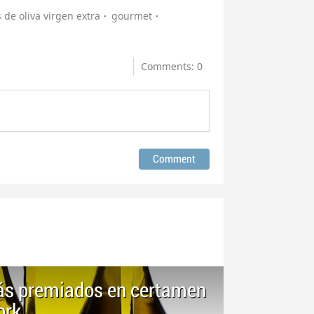
s de oliva virgen extra
gourmet
Comments: 0
más premiados en certamen
ork