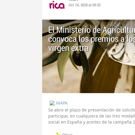
Oct 16, 2020 at 05:32
El Ministerio de Agricult
convoca los premios a los
virgen extra
MAPA
Se abre el plazo de presentación de solic
participar, en cualquiera de las tres moda
social en España y aceites de la campaña 
Olivo