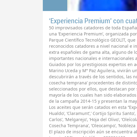
‘Experiencia Premium’ con cua
50 improvisados catadores de toda España
una ‘Experiencia Premium’, organizada por
Parque Científico Tecnológico GEOLIT, que
reconocidos catadores a nivel nacional e in
extra españoles de gama alta, alguno de l
importantes nacionales e internacionales a
Guiados por los prestigiosos expertos en a
Marino Uceda y Mª Paz Aguilera, vivirán un
descubrirán a través de los sentidos, las n
cosecha temprana’ procedentes de distint
seleccionados por ellos, que destacan por s
mayoría de los cuales han sido elaborados 
de la campaña 2014-15 y presentan la mayo
Los aceites que serán catados en esta ‘‘Exp
Hualdo’, ‘Claramunt’,’ Cortijo Spiritu Santo’,
Carlos’, ‘Melgarejo’, ‘Hoja del Olivo’, ‘Oleíco
Cosecha Temprana’, ‘Oleocampo’, ‘Nobleza d
El plazo de inscripción aún se encuentra a