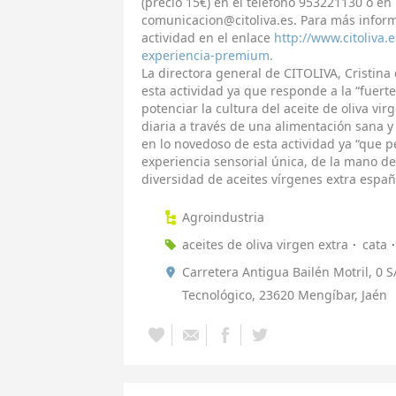
(precio 15€) en el teléfono 953221130 o en 
comunicacion@citoliva.es. Para más inform
actividad en el enlace
http://www.citoliva.
experiencia-premium.
La directora general de CITOLIVA, Cristina
esta actividad ya que responde a la “fuert
potenciar la cultura del aceite de oliva vi
diaria a través de una alimentación sana 
en lo novedoso de esta actividad ya “que p
experiencia sensorial única, de la mano d
diversidad de aceites vírgenes extra españ
Agroindustria
aceites de oliva virgen extra
cata
Carretera Antigua Bailén Motril, 0 S
Tecnológico, 23620 Mengíbar, Jaén