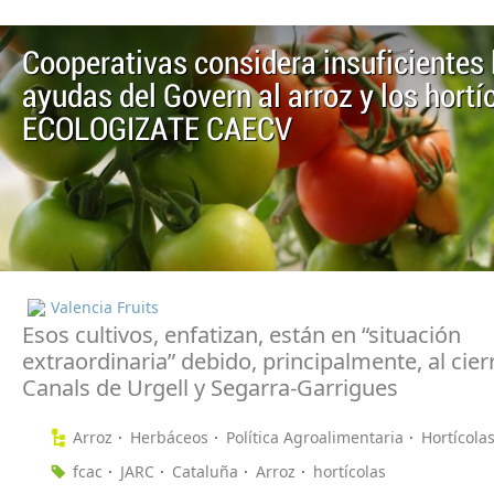
Cooperativas considera insuficientes 
ayudas del Govern al arroz y los hortí
ECOLOGIZATE CAECV
Valencia Fruits
Esos cultivos, enfatizan, están en “situación
extraordinaria” debido, principalmente, al cier
Canals de Urgell y Segarra-Garrigues
Arroz
Herbáceos
Política Agroalimentaria
Hortícola
fcac
JARC
Cataluña
Arroz
hortícolas