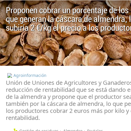
Proponen cobrar un porcentaje de los
que generan la cáscara de almendra, 
subiría 2 €/kg el precio a los producto
Agroinformación
Unión de Uniones de Agricultores y Ganaderos
reducción de rentabilidad que se está dando e
de la almendra y propone que el productor sea
también por la cáscara de almendra, lo que pe
los productores cobrar 2 euros más por kilo y
rentabilidad.
Gestión de residuos
Almendro
Frutales