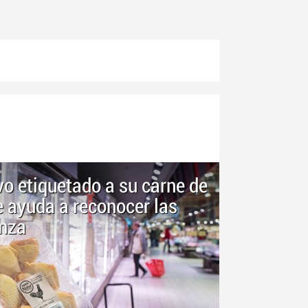
o etiquetado a su carne de
e ayuda a reconocer las
anza