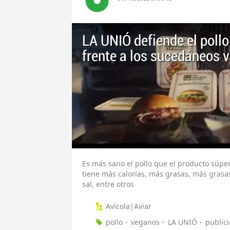
LA UNIÓ defiende el poll
frente a los sucedáneos
Es más sano el pollo que el producto súp
tiene más calorías, más grasas, más grasa
sal, entre otros
Avícola|Aviar
pollo
veganos
LA UNIÓ
public