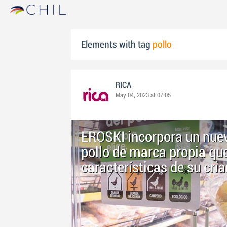
Elements with tag
pollo
RICA
May 04, 2023 at 07:05
EROSKI incorpora un nuev
pollo de marca propia qu
características de su cri