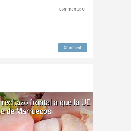
Comments: 0
echazo frontal a que la UE
llo de Marruecos