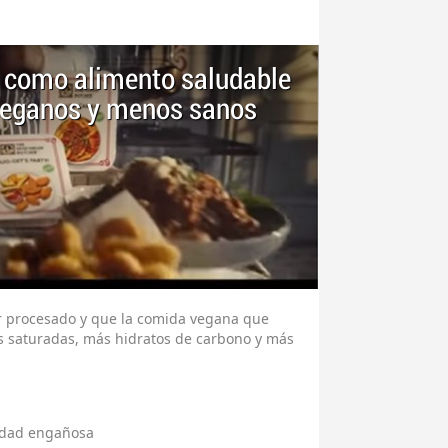
o como alimento saludable
 veganos y menos sanos
er procesado y que la comida vegana que
s saturadas, más hidratos de carbono y más
idad engañosa