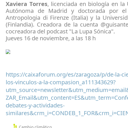
Xaviera Torres
, licenciada en biología en la
Autónoma de Madrid y doctorada por el I
Antropologia di Firenze (Italia) y la Univers
(Finlandia). Creadora de la cuenta @guisant
cocreadora del podcast "La Lupa Sónica".
Jueves 16 de noviembre, a las 18 h
https://caixaforum.org/es/zaragoza/p/de-la-ci
los-vinculos-a-la-compasion_a111343629?
utm_source=newsletter&utm_medium=email
ZAR_Email&utm_content=ES&utm_term=Confer
debates-y-actividades-
similares&crm_i=CONDEB_1_FOR&crm_i=CI
Cambio climático