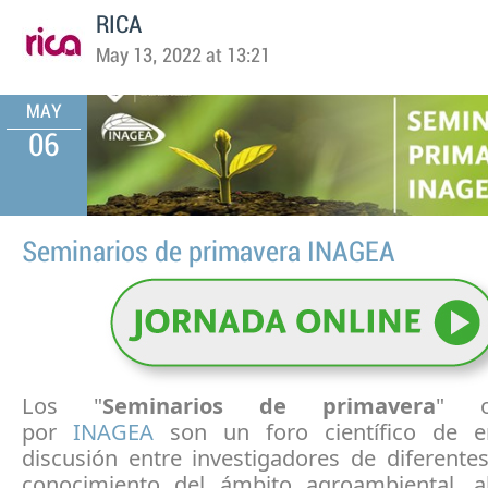
RICA
May 13, 2022 at 13:21
MAY
06
Seminarios de primavera INAGEA
Los "
Seminarios de primavera
" or
por
I
NAGEA
son un foro científico de e
discusión entre investigadores de diferente
conocimiento del ámbito agroambiental, a