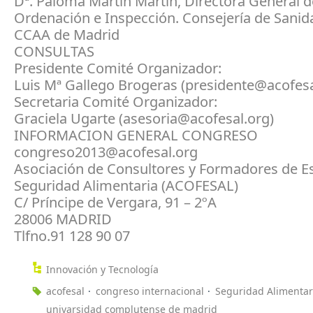
Dª. Paloma Martín Martín, Directora General d
Ordenación e Inspección. Consejería de Sanid
CCAA de Madrid
CONSULTAS
Presidente Comité Organizador:
Luis Mª Gallego Brogeras (presidente@acofesa
Secretaria Comité Organizador:
Graciela Ugarte (asesoria@acofesal.org)
INFORMACION GENERAL CONGRESO
congreso2013@acofesal.org
Asociación de Consultores y Formadores de E
Seguridad Alimentaria (ACOFESAL)
C/ Príncipe de Vergara, 91 – 2ºA
28006 MADRID
Tlfno.91 128 90 07
Innovación y Tecnología
acofesal
congreso internacional
Seguridad Alimentar
univarsidad complutense de madrid