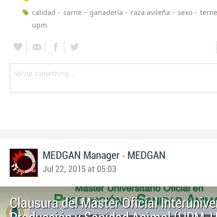
calidad
carne
ganadería
raza avileña
sexo
tern
upm
-
MEDGAN Manager
MEDGAN
Jul 22, 2015 at 05:03
Clausura del Máster Oficial Interunive