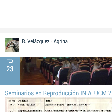
-
R. Velázquez
Agripa
FEB
23
Seminarios en Reproducción INIA-UCM 