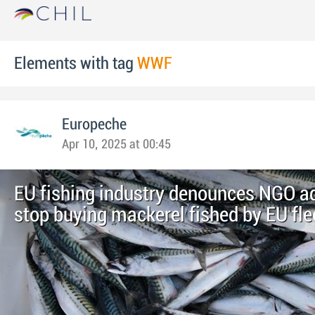
Elements with tag
WWF
Europeche
Apr 10, 2025 at 00:45
EU fishing industry denounces NGO ad
stop buying mackerel fished by EU fle