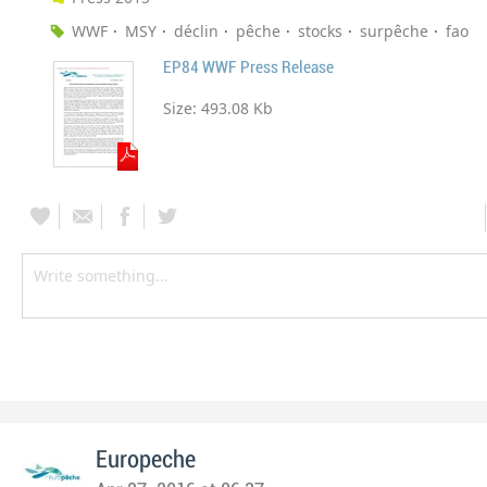
WWF
MSY
déclin
pêche
stocks
surpêche
fao
EP84 WWF Press Release
Size:
493.08 Kb
Europeche