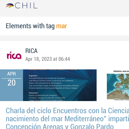
Elements with tag
mar
RICA
Apr 18, 2023 at 06:44
APR
20
Charla del ciclo Encuentros con la Ciencia
nacimiento del mar Mediterráneo" impart
Concepción Arenas y Gonzalo Pardo