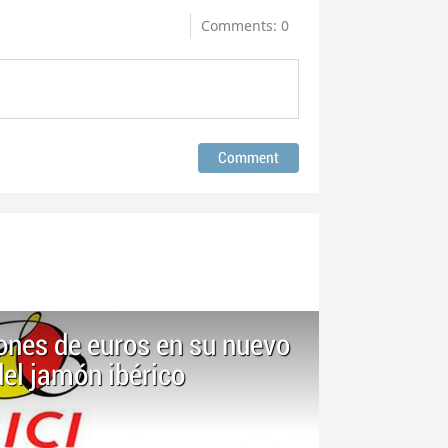
Comments: 0
lones de euros en su nuevo
el jamón ibérico