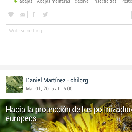
abejas
Abejas meliferas
declive
insecticidas
Pesti
-
Daniel Martínez
chilorg
Mar 01, 2015 at 15:00
Hacia la protección de los polinizado
europeos