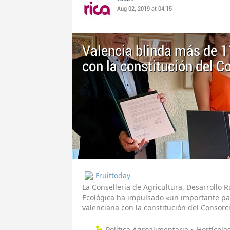
Aug 02, 2019 at 04:15
Valencia blinda más de 1
con la constitución del C
Fruittoday
La Conselleria de Agricultura, Desarrollo 
Ecológica ha impulsado «un importante pas
valenciana con la constitución del Consorci
Política Agroalimentaria
Hortícola