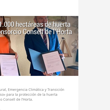
1.000 hectáreas de huerta
onsorcio Consell de l’Horta
Rural, Emergencia Climática y Transición
o» para la protección de la huerta
o Consell de l’Horta.
s