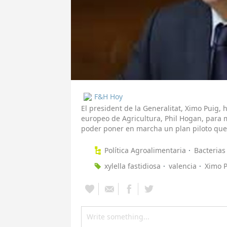
F&H Hoy
El president de la Generalitat, Ximo Puig,
europeo de Agricultura, Phil Hogan, para m
poder poner en marcha un plan piloto que pa
Política Agroalimentaria
Bacterias
xylella fastidiosa
valencia
Ximo 