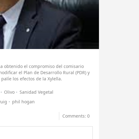
 ha obtenido el compromiso del comisario
odificar el Plan de Desarrollo Rural (PDR) y
líe los efectos de la Xylella.
Olivo
Sanidad Vegetal
Puig
phil hogan
Comments: 0