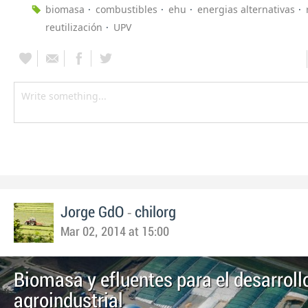
biomasa
combustibles
ehu
energias alternativas
reutilización
UPV
-
Jorge GdO
chilorg
Mar 02, 2014 at 15:00
Biomasa y efluentes para el desarroll
agroindustrial