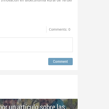
de Innovación en Bioeconomía Rural de Teruel
Comments: 0
por un artículo sobre las