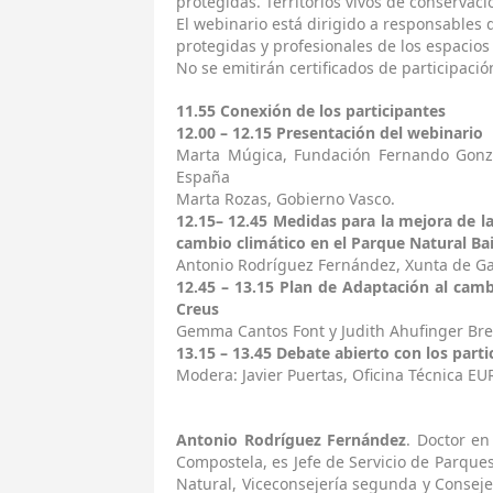
protegidas. Territorios vivos de conservaci
El webinario está dirigido a responsables d
protegidas y profesionales de los espacios
No se emitirán certificados de participació
11.55 Conexión de los participantes
12.00 – 12.15 Presentación del webinario
Marta Múgica, Fundación Fernando Gonzá
España
Marta Rozas, Gobierno Vasco.
12.15– 12.45 Medidas para la mejora de la 
cambio climático en el Parque Natural Bai
Antonio Rodríguez Fernández, Xunta de Gal
12.45 – 13.15 Plan de Adaptación al camb
Creus
Gemma Cantos Font y Judith Ahufinger Bret
13.15 – 13.45 Debate abierto con los part
Modera: Javier Puertas, Oficina Técnica 
Antonio Rodríguez Fernández
. Doctor en
Compostela, es Jefe de Servicio de Parque
Natural, Viceconsejería segunda y Conseje