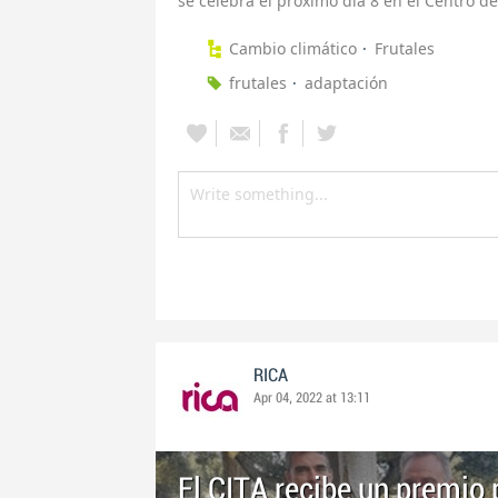
se celebra el próximo día 8 en el Centro 
Cambio climático
Frutales
frutales
adaptación
RICA
Apr 04, 2022 at 13:11
El CITA recibe un premio 