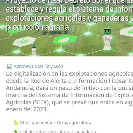
Proyecto de Real Decreto por el que s
establece y regula el sistema de info
explotaciones agrícolas y ganaderas y
producción agraria
Agronews Castilla y León
La digitalización en las explotaciones agrícola
desde la Red de Alerta e Información Fitosanit
Andalucía, dará un paso definitivo con la pues
marcha del Sistema de Información de Explot
Agrícolas (SIEX), que se prevé que entre en vig
enero del 2023.
Otros ganadería
Otros agricultura
real decreto
agricultura
ganaderia