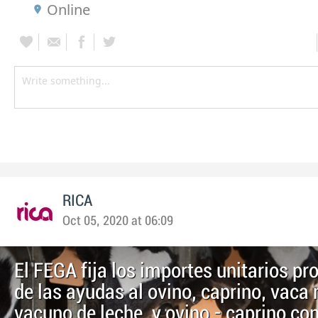
Online
RICA
Oct 05, 2020 at 06:09
El FEGA fija los importes unitarios pr
de las ayudas al ovino, caprino, vaca 
vacuno de leche, y ovino - caprino co