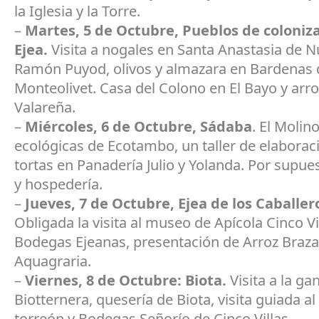
la Iglesia y la Torre.
–
Martes, 5 de Octubre, Pueblos de coloniz
Ejea.
Visita a nogales en Santa Anastasia de 
Ramón Puyod, olivos y almazara en Bardenas 
Monteolivet. Casa del Colono en El Bayo y arro
Valareña.
–
Miércoles, 6 de Octubre, Sádaba
. El Molin
ecológicas de Ecotambo, un taller de elaborac
tortas en Panadería Julio y Yolanda. Por supues
y hospedería.
–
Jueves, 7 de Octubre, Ejea de los Caballer
Obligada la visita al museo de Apícola Cinco Vil
Bodegas Ejeanas, presentación de Arroz Braza
Aquagraria.
–
Viernes, 8 de Octubre: Biota.
Visita a la ga
Biotternera, quesería de Biota, visita guiada al
torreón y Bodegas Señorío de Cinco Villas.