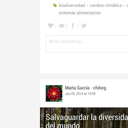
biodiversidad
cambio climático
sistemas alimentarios
-
Marta García
chilorg
Jun 03, 2014 at 15:00
Salvaguardar la diversid
del mundo