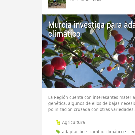
Jun 11, 2014 at 15:00
Murcia investiga para ada
climático
La Región cuenta con interesantes materia
genética, algunos de ellos de bajas neces
polinización cruzada con otras variedades.
Agricultura
adaptación
cambio climático
cer