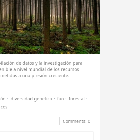
ilación de datos y la investigación para
enible a nivel mundial de los recursos
ometidos a una presión creciente.
ión
diversidad genetica
fao
forestal
icos
Comments: 0