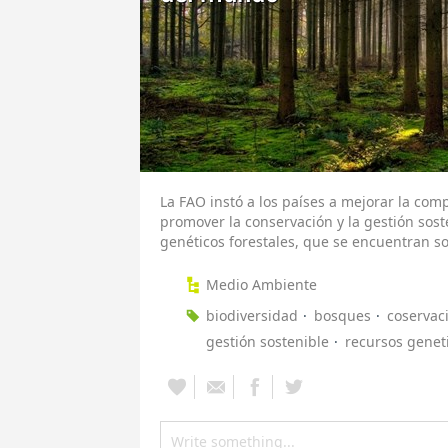
La FAO instó a los países a mejorar la comp
promover la conservación y la gestión sost
genéticos forestales, que se encuentran s
Medio Ambiente
biodiversidad
bosques
coservac
gestión sostenible
recursos genet