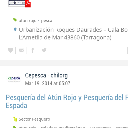
atun rojo
pesca
Urbanización Roques Daurades – Cala B
L’Ametlla de Mar 43860 (Tarragona)
-
Cepesca
chilorg
Mar 19, 2014 at 05:07
Pesquería del Atún Rojo y Pesquería del 
Espada
Sector Pesquero
atun rojo
caladero mediterráneo
carbopesca
cepes