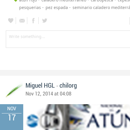
pesquerias
pez espada
seminario caladero mediterr
-
Miguel HGL
chilorg
Nov 12, 2014 at 04:08
NOV
17