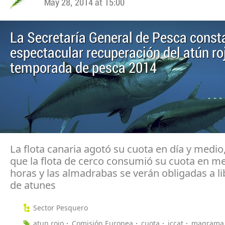
May 28, 2014 at 15:00
La Secretaría General de Pesca consta
espectacular recuperación del atún roj
temporada de pesca 2014
La flota canaria agotó su cuota en día y medio
que la flota de cerco consumió su cuota en m
horas y las almadrabas se verán obligadas a li
de atunes
Sector Pesquero
atun rojo
Comisión Europea
cuota
iccat
magrama