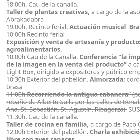
18:00h.
Cau de la canalla.
Taller de plantas creativas,
a cargo de la as
Abrakadabra
19:00h. Recinto ferial.
Actuación musical
Bra
10:00h Recinto ferial
Exposición y venta de artesanía y producto
agroalimentarios.
10:00h
Cau de la Canalla.
Conferencia
“la im
de la imagen en la venta del producto”
a c
Light Box, dirigido a expositores y público emp
10:30h
Exterior del pabellón.
Almorzada
: cord
brasa
11:00h
Recorriendo la antigua cabanera
” (p
rebaño de Alberto Suils por las calles de Benab
Ana, St. Sebastián, St. Agustín, Ribagorza)
SUS
11:30h. Cau de la canalla.
Taller de cocina en familia,
a cargo de Paco O
12:00h Exterior del pabellón.
Charla exhibici
libre con aves rapaces.