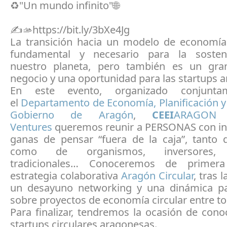
♻️"Un mundo infinito"🌐
✍️🫴https://bit.ly/3bXe4Jg
La transición hacia un modelo de economía 
fundamental y necesario para la sosteni
nuestro planeta, pero también es un gra
negocio y una oportunidad para las startups 
En este evento, organizado conjunta
el
Departamento de Economía, Planificación y
Gobierno de Aragón
,
CEEI
ARAGON
Ventures
queremos reunir a PERSONAS con in
ganas de pensar “fuera de la caja”, tanto d
como de organismos, inversores,
tradicionales… Conoceremos de prime
estrategia colaborativa
Aragón Circular
, tras 
un desayuno networking y una dinámica pa
sobre proyectos de economía circular entre to
Para finalizar, tendremos la ocasión de cono
startups circulares aragonesas.