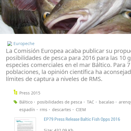
Europeche
La Comisión Europea acaba publicar su propu
posibilidades de pesca para 2016 para las 10 
especies comerciales en el mar Báltico. Para 7
poblaciones, la opinión científica ha aconseja
límites de captura a niveles de RMS.
Press 2015
Báltico
posibilidades de pesca
TAC
bacalao
arenq
espadín
rms
descartes
CIEM
EP79 Press Release Baltic Fish Opps 2016
Size:
432.09 Kb