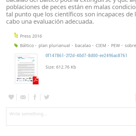
poblaciones de peces están en malas condici
tal punto que los científicos son incapaces de l
cabo una evaluación adecuada.
Press 2016
Báltico
plan plurianual
bacalao
CIEM
PEW
sobr
0f147861-2f2d-40d7-8d00-ee2496ac8761
Size:
612.76 Kb