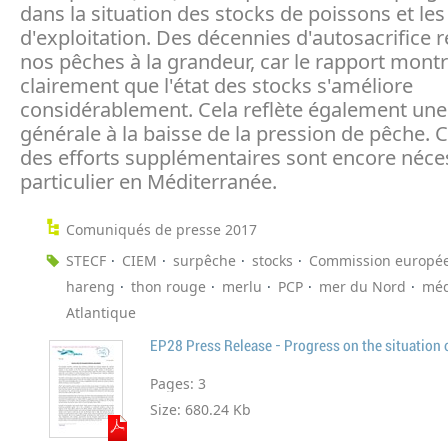
dans la situation des stocks de poissons et le
d'exploitation. Des décennies d'autosacrifice 
nos pêches à la grandeur, car le rapport mont
clairement que l'état des stocks s'améliore
considérablement. Cela reflète également un
générale à la baisse de la pression de pêche. 
des efforts supplémentaires sont encore néces
particulier en Méditerranée.
Comuniqués de presse 2017
STECF
CIEM
surpêche
stocks
Commission europé
hareng
thon rouge
merlu
PCP
mer du Nord
méd
Atlantique
EP28 Press Release - Progress on the situation o
Pages:
3
Size:
680.24 Kb