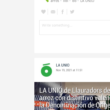
arròs
lidl
do
LA UNIÓ
LA UNIO
Nov 19, 2021 at 11:51
LA UNIÓ de Llauradors de
arroz con distintivo valen
la Denominación de Orig