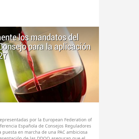
mente los mandatos del
Consejo para la aplicación
27
epresentadas por la European Federation of
onferencia Española de Consejos Reguladores
n la puesta en marcha de una PAC ambiciosa
presentación de las DDOO aseguran que el