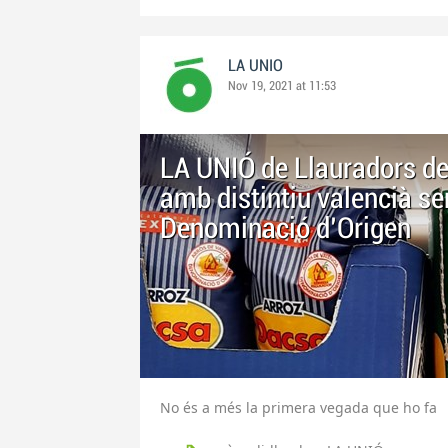
LA UNIO
Nov 19, 2021 at 11:53
LA UNIÓ de Llauradors de
amb distintiu valencià sen
Denominació d'Origen
No és a més la primera vegada que ho fa