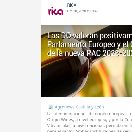
RICA
Oct 30, 2020 at 03:43
Las DO valoran positiva
Parlamento Europeo y el 
de la nueva PAC 2023-20
Agronews Castilla y León
Las denominaciones de origen europeas, r
Origin Wines, a nivel europeo, y por la C
Vitivinícolas, a nivel nacional, permitará
para el sector Ambas instituciones de re