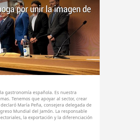
oga por unir la imagen de
 la gastronomía española. Es nuestra
as. Tenemos que apoyar al sector, crear
, declaró María Peña, consejera delegada de
ngreso Mundial del Jamón. La responsable
sectoriales, la exportación y la diferenciación