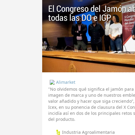
El Congreso del Jamón ab
todas las DO e IGP
Alimarket
"No olvidemos qué significa el jamón para
imagen de marca y uno de nuestros emblem
valor añadido y hacer que siga creciendo”
Icex, en su ponencia de clausura del X Co
incidía así en dos de los principales retos 
del producto.
Industria Agroalimentaria