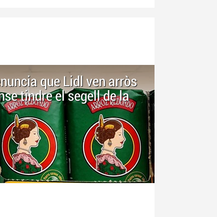
nuncia que Lidl ven arròs
se tindre el segell de la