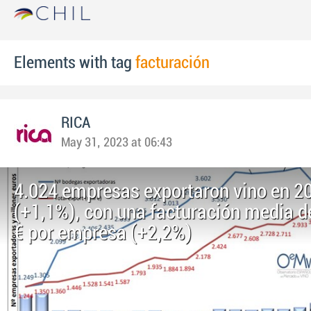
Elements with tag
facturación
RICA
May 31, 2023 at 06:43
4.024 empresas exportaron vino en 2
(+1,1%), con una facturación media d
€ por empresa (+2,2%)