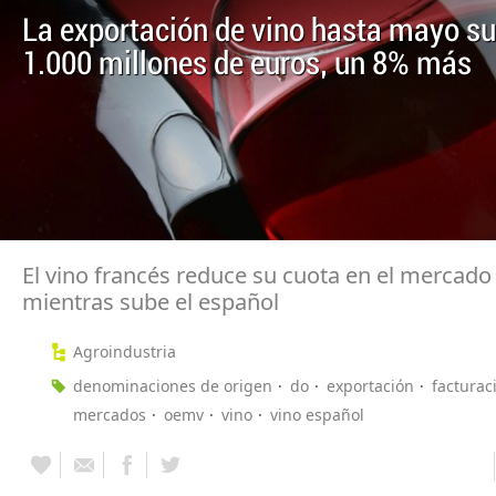
La exportación de vino hasta mayo su
1.000 millones de euros, un 8% más
El vino francés reduce su cuota en el mercado
mientras sube el español
Agroindustria
denominaciones de origen
do
exportación
facturac
mercados
oemv
vino
vino español