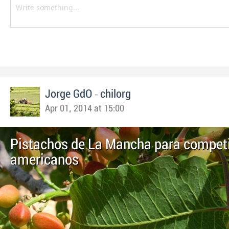
-
Jorge GdO
chilorg
Apr 01, 2014 at 15:00
Pistachos de La Mancha para competi
americanos