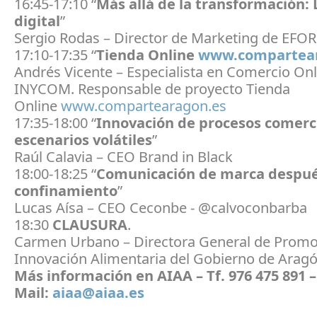
16:45-17:10 “
Más allá de la transformación:
digital
”
Sergio Rodas – Director de Marketing de EFOR
17:10-17:35 “
Tienda Online
www.compartear
Andrés Vicente – Especialista en Comercio Onl
INYCOM. Responsable de proyecto Tienda
Online
www.compartearagon.es
17:35-18:00 “
Innovación de procesos comerc
escenarios volátiles
”
Raúl Calavia – CEO Brand in Black
18:00-18:25 “
Comunicación de marca despué
confinamiento
”
Lucas Aísa – CEO Ceconbe - @calvoconbarba
18:30
CLAUSURA
.
Carmen Urbano – Directora General de Promo
Innovación Alimentaria del Gobierno de Arag
Más información en AIAA – Tf. 976 475 891 –
Mail:
aiaa@aiaa.es