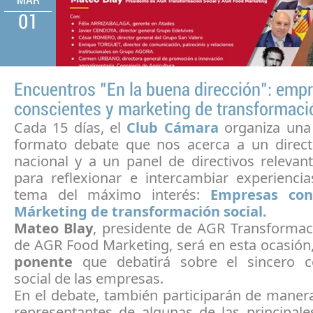
MAR
01
Encuentros "En la buena dirección": emp
conscientes y marketing de transformaci
Cada 15 días, el
Club Cámara
organiza una
formato debate que nos acerca a un directi
nacional y a un panel de directivos relevan
para reflexionar e intercambiar experienci
tema del máximo interés:
Empresas con
Márketing de transformación social.
Mateo Blay
, presidente de AGR Transformaci
de AGR Food Marketing, será en esta ocasión
ponente
que debatirá sobre el sincero 
social de las empresas.
En el debate, también participarán de maner
representantes de algunas de las principal