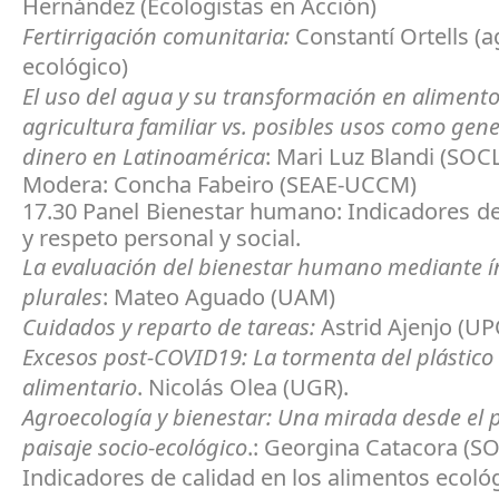
Hernández (Ecologistas en Acción)
Fertirrigación comunitaria:
Constantí Ortells (a
ecológico)
El uso del agua y su transformación en alimento
agricultura familiar vs. posibles usos como gen
dinero en Latinoamérica
: Mari Luz Blandi (SOC
Modera: Concha Fabeiro (SEAE-UCCM)
17.30 Panel Bienestar humano: Indicadores de
y respeto personal y social.
La evaluación del bienestar humano mediante í
plurales
: Mateo Aguado (UAM)
Cuidados y reparto de tareas:
Astrid Ajenjo (UP
Excesos post-COVID19: La tormenta del plástico
alimentario
. Nicolás Olea (UGR).
Agroecología y bienestar: Una mirada desde el p
paisaje socio-ecológico
.: Georgina Catacora (S
Indicadores de calidad en los alimentos ecoló