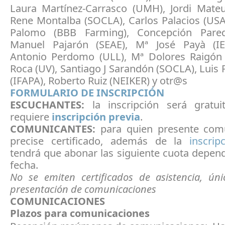
Laura Martínez-Carrasco (UMH), Jordi Mate
Rene Montalba (SOCLA), Carlos Palacios (USA
Palomo (BBB Farming), Concepción Pare
Manuel Pajarón (SEAE), Mª José Payà (IE
Antonio Perdomo (ULL), Mª Dolores Raigón 
Roca (UV), Santiago J Sarandón (SOCLA), Luis
(IFAPA), Roberto Ruiz (NEIKER) y otr@s
FORMULARIO DE INSCRIPCIÓN
ESCUCHANTES:
la inscripción será gratui
requiere
inscripción previa
.
COMUNICANTES:
para quien presente comu
precise certificado, además de la
inscrip
tendrá que abonar las siguiente cuota depen
fecha.
No se emiten certificados de asistencia, ún
presentación de comunicaciones
COMUNICACIONES
Plazos para comunicaciones