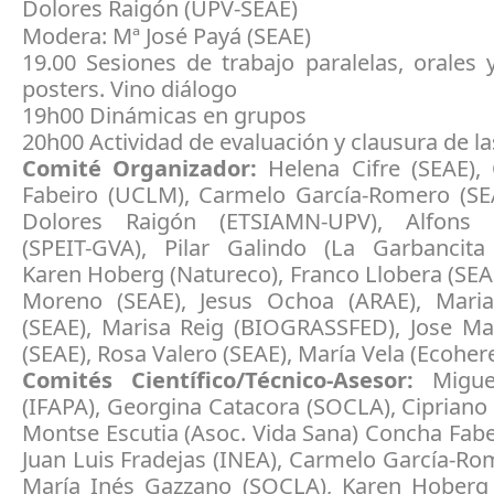
Dolores Raigón (UPV-SEAE)
Modera: Mª José Payá (SEAE)
19.00 Sesiones de trabajo paralelas, orales 
posters. Vino diálogo
19h00 Dinámicas en grupos
20h00 Actividad de evaluación y clausura de l
Comité Organizador:
Helena Cifre (SEAE),
Fabeiro (UCLM), Carmelo García-Romero (SEA
Dolores Raigón (ETSIAMN-UPV), Alfons
(SPEIT-GVA), Pilar Galindo (La Garbancita 
Karen Hoberg (Natureco), Franco Llobera (SEAE
Moreno (SEAE), Jesus Ochoa (ARAE), Mari
(SEAE), Marisa Reig (BIOGRASSFED), Jose Ma
(SEAE), Rosa Valero (SEAE), María Vela (Ecoher
Comités Científico/Técnico-Asesor:
Migue
(IFAPA), Georgina Catacora (SOCLA), Cipriano
Montse Escutia (Asoc. Vida Sana) Concha Fab
Juan Luis Fradejas (INEA), Carmelo García-Ro
María Inés Gazzano (SOCLA), Karen Hoberg 