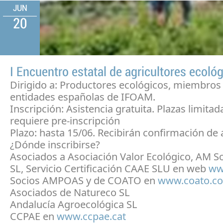
JUN
20
I Encuentro estatal de agricultores ecoló
Dirigido a: Productores ecológicos, miembros 
entidades españolas de IFOAM.
Inscripción: Asistencia gratuita. Plazas limitad
requiere pre-inscripción
Plazo: hasta 15/06. Recibirán confirmación de
¿Dónde inscribirse?
Asociados a Asociación Valor Ecológico, AM S
SL, Servicio Certificación CAAE SLU en web
ww
Socios AMPOAS y de COATO en
www.coato.c
Asociados de Natureco SL
Andalucía Agroecológica SL
CCPAE en
www.ccpae.cat