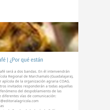
fé | ¿Por qué están
Café será a dos bandas. En él intenvendrán
ícola Regional de Marchamalo (Guadalajara),
or apícola de la organización agraria COAG.
ros invitados responderán a todas aquellas
o fenómeno del despoblamiento de las
 diferentes vías de comunicación:
al@editorialagricola.com
jas