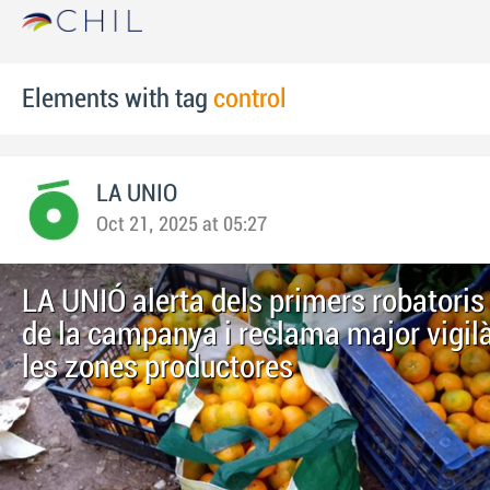
Elements with tag
control
LA UNIO
Oct 21, 2025 at 05:27
LA UNIÓ alerta dels primers robatoris 
de la campanya i reclama major vigil
les zones productores