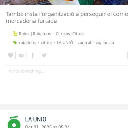
També insta l'organització a perseguir el come
mercaderia furtada
Robos|Robatoris
Cítricos|Cítrics
robatoris
cítrics
LA UNIÓ
control
vigilància
LA UNIO
Oct 21, 2025 at 05:24