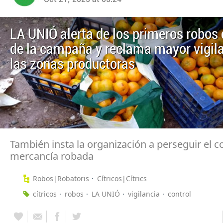
LA UNIÓ alerta de los primeros robos 
de la campaña y reclama mayor vigil
las zonas productoras
También insta la organización a perseguir el 
mercancía robada
Robos|Robatoris
Cítricos|Cítrics
cítricos
robos
LA UNIÓ
vigilancia
control