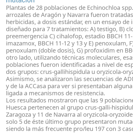
Plantas de 28 poblaciones de Echinochloa spp
arrozales de Aragón y Navarra fueron tratadas
herbicidas, a dosis estándar, en un ensayo de
diseñado para 7 tratamientos: A) testigo, B) c
preemergencia C) cihalofop, estadio BBCH 11-
imazamox, BBCH 11-12 y 13 y E) penoxulam, F
penoxulam (doble dosis), G) profoxidim en BB
otro lado, utilizando técnicas moleculares, e
poblaciones fueron identificadas a nivel de es
dos grupos: crus-gallihispidula u oryzicola-ory
Asimismo, se analizaron las secuencias de AD
y de la ACCasa para ver si presentaban algun
ligada a mecanismos de resistencia.
Los resultados mostraron que las 9 poblacion
Huesca pertenecen al grupo crus-galli-hispidul
Zaragoza y 11 de Navarra al oryzicola-oryzoide
solo 5 de éste último grupo presentaron muta
siendo la más frecuente pro/leu 197 con 3 cas