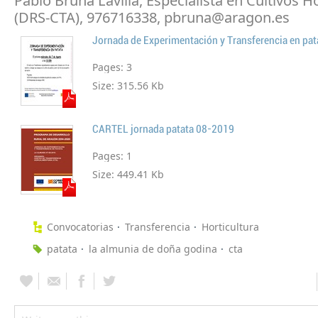
Pablo Bruna Lavilla, Especialista en Cultivos H
(DRS-CTA), 976716338, pbruna@aragon.es
Jornada de Experimentación y Transferencia en pa
Pages:
3
Size:
315.56 Kb
CARTEL jornada patata 08-2019
Pages:
1
Size:
449.41 Kb
Convocatorias
Transferencia
Horticultura
patata
la almunia de doña godina
cta