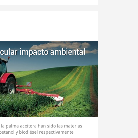
lcular impacto ambiental
la palma aceitera han sido las materias
oetanol y biodiésel respectivamente