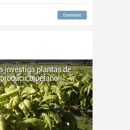
a investiga plantas de
producir bioetanol