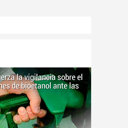
rza la vigilancia sobre el
nes de bioetanol ante las