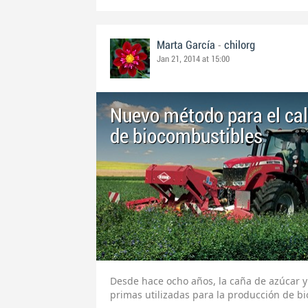
-
Marta García
chilorg
Jan 21, 2014 at 15:00
Nuevo método para el ca
de biocombustibles
Desde hace ocho años, la caña de azúcar y 
primas utilizadas para la producción de bi