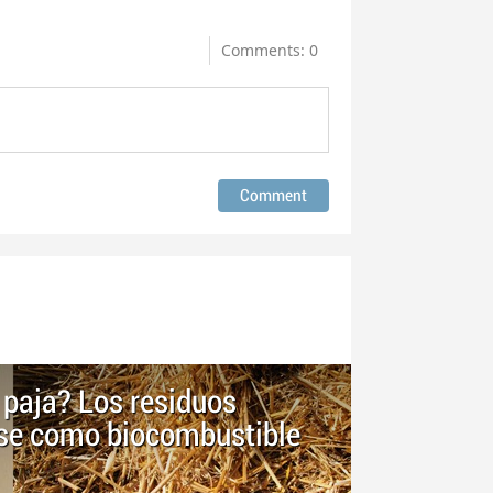
Comments: 0
paja? Los residuos
arse como biocombustible