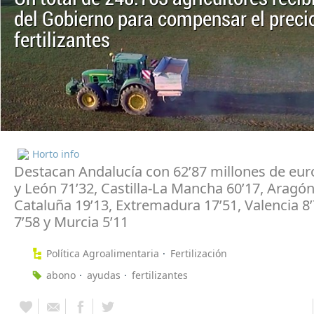
del Gobierno para compensar el preci
fertilizantes
Horto info
Destacan Andalucía con 62’87 millones de euro
y León 71’32, Castilla-La Mancha 60’17, Aragón
Cataluña 19’13, Extremadura 17’51, Valencia 8’
7’58 y Murcia 5’11
Política Agroalimentaria
Fertilización
abono
ayudas
fertilizantes