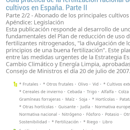
cultivos en España. Parte II
Parte 2/2 - Abonado de los principales cultivo
Apéndice: Legislación
Esta publicación responde al desarrollo de uno
fundamentales del Plan de reducción de uso 
fertilizantes nitrogenados, "la divulgación de l
principios de una buena fertilización". Este pl
entre las medidas urgentes de la Estrategia E
Cambio Climático y Energía Limpia, aprobada
Consejo de Ministros el día 20 de julio de 2007
* Frutales
* Otros frutales
Olivo
Vid
* Cultivos ex
* Cereales de invierno
Cebada
Trigo
Alfalfa
Colza
Gramíneas forrajeras
Maíz
Soja
* Hortícolas
Patat
* Otras hortícolas
Guisante
Judía
Normativa europ
Normativa nacional
Nitrógeno
Fósforo
Potasio
Otr
Sostenibilidad
* Fertilización
* Riego
Libro