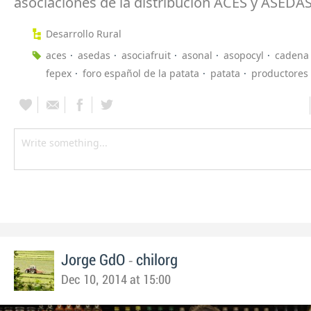
asociaciones de la distribución ACES y ASEDAS
Desarrollo Rural
aces
asedas
asociafruit
asonal
asopocyl
cadena 
fepex
foro español de la patata
patata
productores
-
Jorge GdO
chilorg
Dec 10, 2014 at 15:00