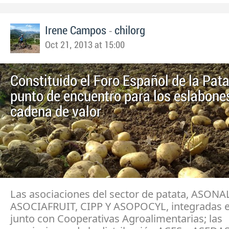
-
Irene Campos
chilorg
Oct 21, 2013 at 15:00
Constituido el Foro Español de la Pa
punto de encuentro para los eslabones
cadena de valor
Las asociaciones del sector de patata, ASONA
ASOCIAFRUIT, CIPP Y ASOPOCYL, integradas e
junto con Cooperativas Agroalimentarias; las