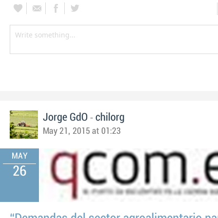
-
Jorge GdO
chilorg
May 21, 2015 at 01:23
MAY
26